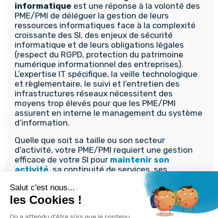
informatique
est une réponse à la volonté des
PME/PMI de déléguer la gestion de leurs
ressources informatiques face à la complexité
croissante des SI, des enjeux de sécurité
informatique et de leurs obligations légales
(respect du RGPD, protection du patrimoine
numérique informationnel des entreprises).
L’expertise IT spécifique, la veille technologique
et règlementaire, le suivi et l’entretien des
infrastructures réseaux nécessitent des
moyens trop élevés pour que les PME/PMI
assurent en interne le management du système
d’information.
Quelle que soit sa taille ou son secteur
d’activité, votre PME/PMI requiert une gestion
efficace de votre SI pour
maintenir son
activité
, sa continuité de services, ses
performances et sa compétitivité. Cela implique
une surveillance constante de votre
infrastructure réseau, vos données et vos
applications. Dans l’idéal, une démarche