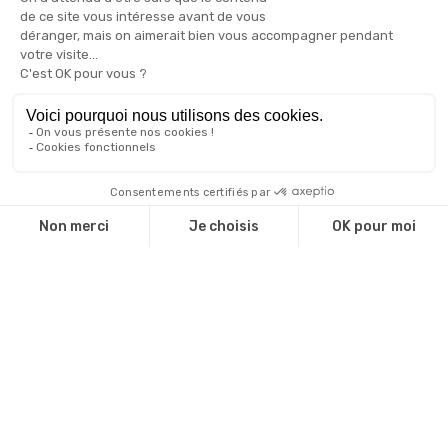
prédictive et proactive vous permettra
d’anticiper les arrêts du système dus aux
défaillances ou à la cybercriminalité, mais dans
la plupart des cas, les politiques de sécurité
informatiques internes ne proposent que des
solutions curatives.
Le recours à une
entreprise d’infogérance
vous fera au contraire bénéficier du bon
fonctionnement de votre SI au quotidien, de
solutions préventives et proactives, d’un
accompagnement au quotidien de votre
technicien dédié et de nos équipes du notre
centre de support, d’une gestion sécurisée de
vos usages numériques (télétravail, nomadisme
numérique…) et, surtout, la conformité
règlementaire de votre PME/PMI.